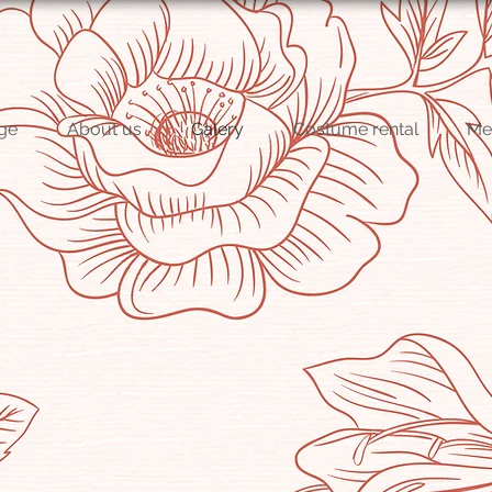
ge
About us
Galery
Costume rental
Me